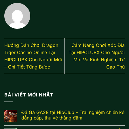
Hướng Dẫn Chơi Dragon
Cẩm Nang Chơi Xóc Đĩa
Tiger Casino Online Tại
Tại HIPCLUBX Cho Người
HIPCLUBX Cho Người Mới
Mới Và Kinh Nghiệm Từ
– Chi Tiết Từng Bước
Cao Thủ
BÀI VIẾT MỚI NHẤT
Đá Gà GA28 tại HipClub – Trải nghiệm chiến kê
đẳng cấp, thu về thắng đậm