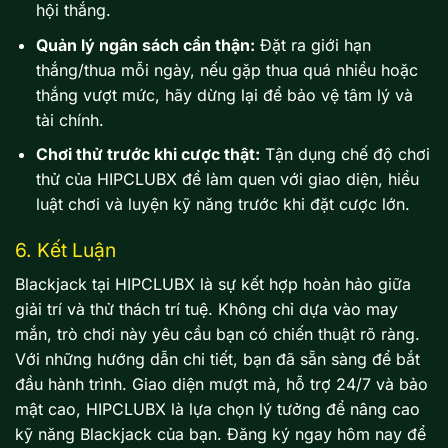
hội thắng.
Quản lý ngân sách cẩn thận:
Đặt ra giới hạn
thắng/thua mỗi ngày, nếu gặp thua quá nhiều hoặc
thắng vượt mức, hãy dừng lại để bảo vệ tâm lý và
tài chính.
Chơi thử trước khi cược thật:
Tận dụng chế độ chơi
thử của HIPCLUBX để làm quen với giao diện, hiểu
luật chơi và luyện kỹ năng trước khi đặt cược lớn.
6. Kết Luận
Blackjack tại HIPCLUBX là sự kết hợp hoàn hảo giữa
giải trí và thử thách trí tuệ. Không chỉ dựa vào may
mắn, trò chơi này yêu cầu bạn có chiến thuật rõ ràng.
Với những hướng dẫn chi tiết, bạn đã sẵn sàng để bắt
đầu hành trình. Giao diện mượt mà, hỗ trợ 24/7 và bảo
mật cao, HIPCLUBX là lựa chọn lý tưởng để nâng cao
kỹ năng Blackjack của bạn. Đăng ký ngay hôm nay để