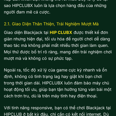
sao HIPCLUBX luôn là lựa chọn hàng đầu của những
người đam mê cá cược.
2.1. Giao Diện Thân Thiện, Trải Nghiệm Mượt Mà
Giao diện Blackjack tại
HIP CLUBX
được thiết kế đơn
giản nhưng hiện đại, tối ưu hóa để người chơi dễ dàng
thao tác mà không phải mất nhiều thời gian làm quen.
Mọi thứ được bố trí rõ ràng, mang đến trải nghiệm chơi
mượt mà và không có sự phức tạp.
Ngoài ra, tốc độ xử lý của game cực kỳ nhanh và ổn
định, không có tình trạng lag hay giật khi bạn chơi
trong thời gian dài. HIPCLUBX luôn đảm bảo máy chủ
hoạt động tối ưu, giúp bạn tận hưởng từng ván bài một
cách trơn tru, dù là trên máy tính hay điện thoại.
Với tính năng responsive, bạn có thể chơi Blackjack tại
HIPCLUB ở bất kỳ đâu, chỉ cần có kết nối internet. Dù