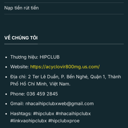
Nạp tiền rút tiền
VỀ CHÚNG TÔI
Thương hiệu: HIPCLUB
Website:
https://acyclovir800mg.us.com/
Địa chỉ: 2 Ter Lê Duẩn, P. Bến Nghé, Quận 1, Thành
Phố Hồ Chí Minh, Việt Nam.
Phone: 036 459 2845
Gmail:
nhacaihipclubxweb@gmail.com
Hashtags: #hipclubx #nhacaihipclubx
#linkvaohipclubx #hipclubxproe