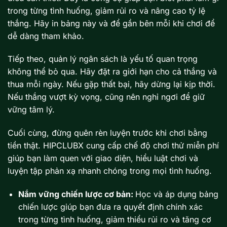
trong từng tình huống, giảm rủi ro và nâng cao tỷ lệ
thắng. Hãy in bảng này và để gần bên mỗi khi chơi để
dễ dàng tham khảo.
Tiếp theo, quản lý ngân sách là yếu tố quan trọng
không thể bỏ qua. Hãy đặt ra giới hạn cho cả thắng và
thua mỗi ngày. Nếu gặp thất bại, hãy dừng lại kịp thời.
Nếu thắng vượt kỳ vọng, cũng nên nghỉ ngơi để giữ
vững tâm lý.
Cuối cùng, đừng quên rèn luyện trước khi chơi bằng
tiền thật. HIPCLUBX cung cấp chế độ chơi thử miễn phí
giúp bạn làm quen với giao diện, hiểu luật chơi và
luyện tập phản xạ nhanh chóng trong mọi tình huống.
Nắm vững chiến lược cơ bản:
Học và áp dụng bảng
chiến lược giúp bạn đưa ra quyết định chính xác
trong từng tình huống, giảm thiểu rủi ro và tăng cơ