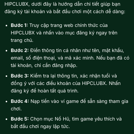
HIPCLUBX, dưới đây là hướng dẫn chi tiết giúp bạn
đăng ký tài khoản và bắt đầu chơi một cách dễ dàng:
Bước 1:
Truy cập trang web chính thức của
HIPCLUBX và nhấn vào mục đăng ký ngay trên
trang chủ.
Bước 2:
Điền thông tin cá nhân như tên, mật khẩu,
email, số điện thoại, và mã xác minh. Nếu bạn đã có
tài khoản, chỉ cần đăng nhập.
Bước 3:
Kiểm tra lại thông tin, xác nhận tuổi và
đồng ý với các điều khoản của HIPCLUBX. Nhấn
đăng ký để hoàn tất quá trình.
Bước 4:
Nạp tiền vào ví game để sẵn sàng tham gia
chơi.
Bước 5:
Chọn mục Nổ Hũ, tìm game yêu thích và
bắt đầu chơi ngay lập tức.