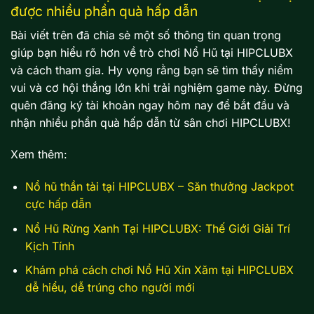
được nhiều phần quà hấp dẫn
Bài viết trên đã chia sẻ một số thông tin quan trọng
giúp bạn hiểu rõ hơn về trò chơi Nổ Hũ tại HIPCLUBX
và cách tham gia. Hy vọng rằng bạn sẽ tìm thấy niềm
vui và cơ hội thắng lớn khi trải nghiệm game này. Đừng
quên đăng ký tài khoản ngay hôm nay để bắt đầu và
nhận nhiều phần quà hấp dẫn từ sân chơi HIPCLUBX!
Xem thêm:
Nổ hũ thần tài tại HIPCLUBX – Săn thưởng Jackpot
cực hấp dẫn
Nổ Hũ Rừng Xanh Tại HIPCLUBX: Thế Giới Giải Trí
Kịch Tính
Khám phá cách chơi Nổ Hũ Xin Xăm tại HIPCLUBX
dễ hiểu, dễ trúng cho người mới