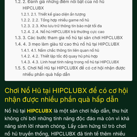
2. Đánh giá những điểm nổi bật của nổ hũ
HIPCLUBX
2.1. Thiết kế giao diện ấn tượng
2.2. Tổng hợp nhiều game nổ hũ
2.3. Kho lưu trữ thông tin bảo mật tối đa
2.4. Nổ hũ HIPCLUBX trả thưởng cực cao
3. Các bước tham gia nổ hũ tại sân chơi HIPCLUBX
4. 3 mẹo làm giàu từ cao thủ nổ hũ tại HIPCLUBX
4.1. Nắm chắc thông tin liên quan nổ hũ
4.2. Thiết lập tốc độ quay hũ phù hợp
4.3. Linh hoạt tính năng trong nổ hũ tại HIPCLUBX
5. Chơi Nổ Hũ tại HIPCLUBX để có cơ hội nhận được
nhiều phần quà hấp dẫn
Chơi Nổ Hũ tại HIPCLUBX để có cơ hội
nhận được nhiều phần quà hấp dẫn
Nổ hũ tại
HIPCLUBX
là một sân chơi hấp dẫn, thu hút
không chỉ bởi những tính năng độc đáo mà còn vì khả
năng sinh lời nhanh chóng. Lấy cảm hứng từ trò chơi
nổ hũ truyền thống, HIPCLUBX đã tinh tế thêm nhiều