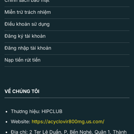
Miễn trừ trách nhiệm
Điều khoản sử dụng
Đăng ký tài khoản
Đăng nhập tài khoản
Nạp tiền rút tiền
VỀ CHÚNG TÔI
Thương hiệu: HIPCLUB
Website:
https://acyclovir800mg.us.com/
Địa chỉ: 2 Ter Lê Duẩn, P. Bến Nghé, Quận 1, Thành