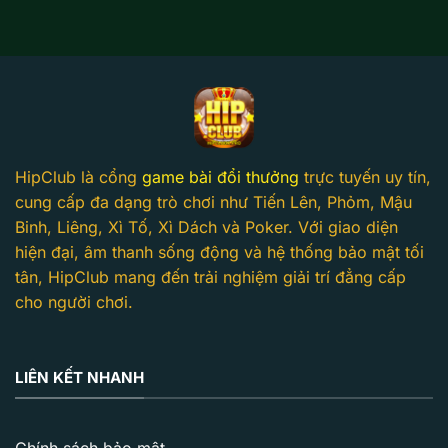
HipClub là cổng
game bài đổi thưởng
trực tuyến uy tín,
cung cấp đa dạng trò chơi như Tiến Lên, Phỏm, Mậu
Binh, Liêng, Xì Tố, Xì Dách và Poker. Với giao diện
hiện đại, âm thanh sống động và hệ thống bảo mật tối
tân, HipClub mang đến trải nghiệm giải trí đẳng cấp
cho người chơi.​
LIÊN KẾT NHANH
Chính sách bảo mật