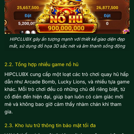
HIPCLUBX gây ấn tượng mạnh với thiết kế giao diện đẹp
mắt, sử dụng đồ họa 3D sắc nét và âm thanh sống động
2.2. Tổng hợp nhiều game nổ hũ
HIPCLUBX cung cấp một loạt các trò chơi quay hũ hấp
dẫn như Arcade Bomb, Lucky Lions, và nhiều tựa game
khác. Mỗi trò chơi đều có những chủ đề riêng biệt, từ
cổ điển đến hiện đại, giúp bạn luôn có cảm giác mới
mẻ và không bao giờ cảm thấy nhàm chán khi tham
gia.
2.3. Kho lưu trữ thông tin bảo mật tối đa