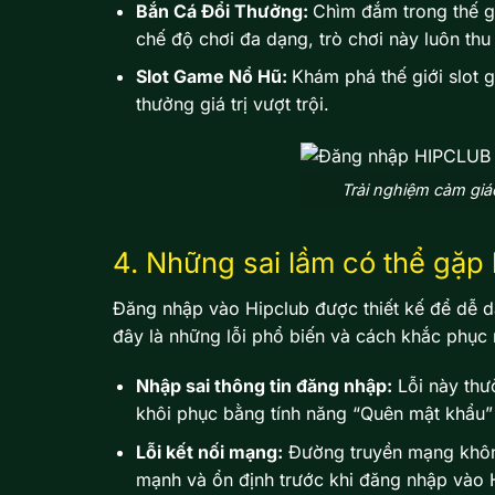
Bắn Cá Đổi Thưởng:
Chìm đắm trong thế gi
chế độ chơi đa dạng, trò chơi này luôn thu 
Slot Game Nổ Hũ:
Khám phá thế giới slot
thưởng giá trị vượt trội.
Trải nghiệm cảm giá
4. Những sai lầm có thể gặp
Đăng nhập vào Hipclub được thiết kế để dễ dà
đây là những lỗi phổ biến và cách khắc phục
Nhập sai thông tin đăng nhập:
Lỗi này thư
khôi phục bằng tính năng “Quên mật khẩu” 
Lỗi kết nối mạng:
Đường truyền mạng không 
mạnh và ổn định trước khi đăng nhập vào 