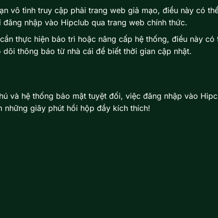
n vô tình truy cập phải trang web giả mạo, điều này có th
ỉ đăng nhập vào Hipclub qua trang web chính thức.
 cần thực hiện bảo trì hoặc nâng cấp hệ thống, điều này c
 dõi thông báo từ nhà cái để biết thời gian cập nhật.
hú và hệ thống bảo mật tuyệt đối, việc đăng nhập vào Hipclu
m những giây phút hồi hộp đầy kích thích!