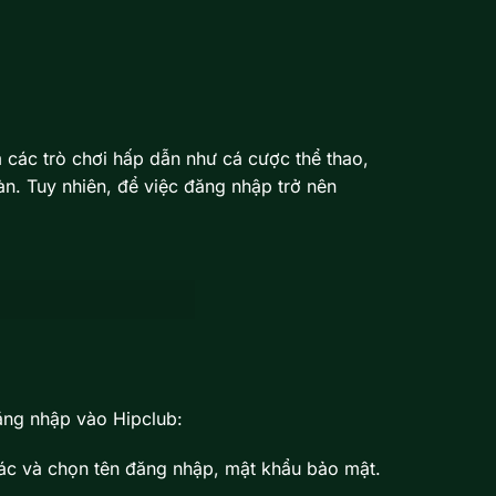
m các trò chơi hấp dẫn như cá cược thể thao,
àn. Tuy nhiên, để việc đăng nhập trở nên
đăng nhập vào Hipclub:
xác và chọn tên đăng nhập, mật khẩu bảo mật.