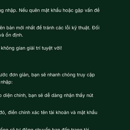
đăng nhập. Nếu quên mật khẩu hoặc gặp vấn đề
n bản mới nhất để tránh các lỗi kỹ thuật. Đối
và ổn định.
hông gian giải trí tuyệt vời!
bước đơn giản, bạn sẽ nhanh chóng truy cập
 nhập:
ao diện chính, bạn sẽ dễ dàng nhận thấy nút
ó, điền chính xác tên tài khoản và mật khẩu
hống sẽ tự động chuyển bạn đến trang tài