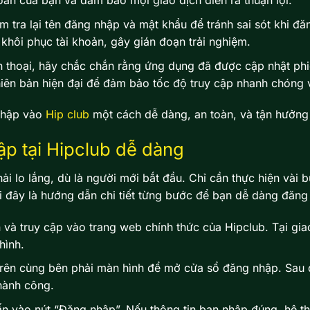
oản của bạn và đảm bảo mọi giao dịch diễn ra thuận lợi.
 tra lại tên đăng nhập và mật khẩu để tránh sai sót khi 
 khôi phục tài khoản, gây gián đoạn trải nghiệm.
n thoại, hãy chắc chắn rằng ứng dụng đã được cập nhật phiê
hiên bản hiện đại để đảm bảo tốc độ truy cập nhanh chóng 
 nhập vào
Hip club
một cách dễ dàng, an toàn, và tận hưởng k
p tại Hipclub dễ dàng
i lo lắng, dù là người mới bắt đầu. Chỉ cần thực hiện vài 
i đây là hướng dẫn chi tiết từng bước để bạn dễ dàng đăng
n và truy cập vào trang web chính thức của Hipclub. Tại gi
hình.
rên cùng bên phải màn hình để mở cửa sổ đăng nhập. Sau đ
hành công.
hấn vào nút “Đăng nhập”. Nếu thông tin bạn nhập đúng, hệ t