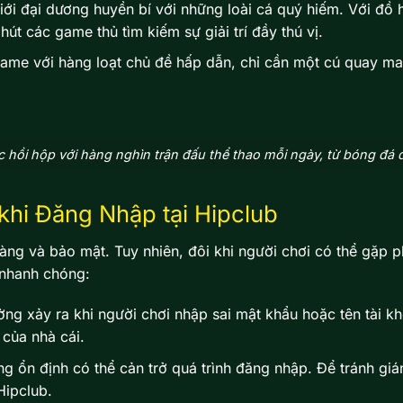
ới đại dương huyền bí với những loài cá quý hiếm. Với đồ 
hút các game thủ tìm kiếm sự giải trí đầy thú vị.
 game với hàng loạt chủ đề hấp dẫn, chỉ cần một cú quay 
c hồi hộp với hàng nghìn trận đấu thể thao mỗi ngày, từ bóng đá 
 khi Đăng Nhập tại Hipclub
ng và bảo mật. Tuy nhiên, đôi khi người chơi có thể gặp p
 nhanh chóng:
ờng xảy ra khi người chơi nhập sai mật khẩu hoặc tên tài 
của nhà cái.
ổn định có thể cản trở quá trình đăng nhập. Để tránh gián
Hipclub.